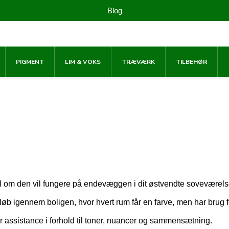
Blog
PIGMENT
LIM & VOKS
TRÆVÆRK
TILBEHØR
vivl om den vil fungere på endevæggen i dit østvendte soveværel
b igennem boligen, hvor hvert rum får en farve, men har brug fo
or assistance i forhold til toner, nuancer og sammensætning.