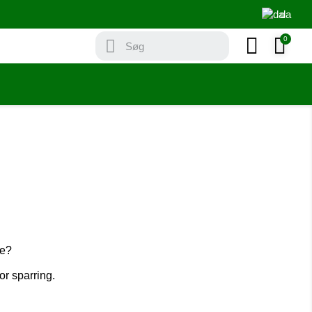
da
se?
r sparring.