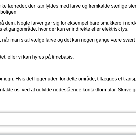
anke lærreder, der kan fyldes med farve og fremkalde særlige st
 boligen.
er på dem. Nogle farver gør sig for eksempel bare smukkere i no
 et gangområde, hvor der kun er indirekte eller elektrisk lys.
, når man skal vælge farve og det kan nogen gange være svært at
tet, eller vi kan hyres på timebasis.
egn. Hvis det ligger uden for dette område, tillægges et transpor
ontakte os, ved at udfylde nedestående kontaktformular. Skrive g