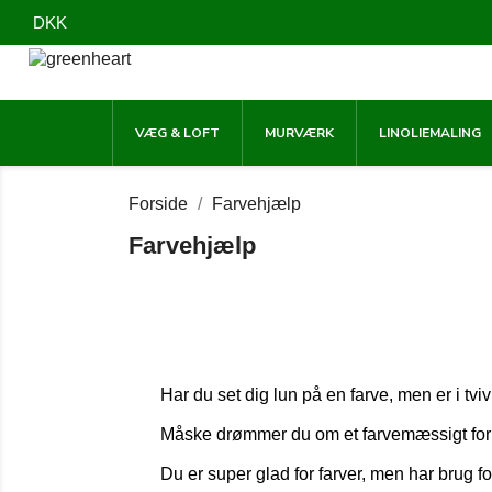
DKK
VÆG & LOFT
MURVÆRK
LINOLIEMALING
Forside
Farvehjælp
Farvehjælp
Har du set dig lun på en farve, men er i t
Måske drømmer du om et farvemæssigt forlø
Du er super glad for farver, men har brug f