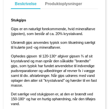
Beskrivelse
Produktoplysninger
Stukgips
Gips er en naturligt forekommende, hvid mineralfarve
(gipsten), som består af ca. 20% krystalvand.
Ubrændt gips anvendes typisk som tilsætning særligt
til kulørte jord -og mineralfarver.
Ophedes gipsen
til 120-130
°
afgiver gipsen ¾ af sit
krystalvand og man opnår den såkaldte ’’brændte’’
gips, som typisk har fundet anvendelse til indvendige
pudsreparationer og udbedringer af revner fx i vægge
samt til div. afstøbninger. Når gips udrøres med vand
optager den atter sit ’’krystalvand’’ og hærder til en fast
masse.
Det særlige ved stukgipsen er, at den er brændt ved
150-180
°
og har en hurtig ophærdning, når den tilføjes
vand.