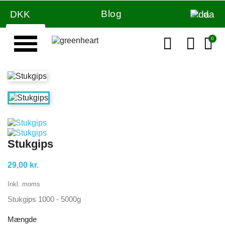
Blog
DKK
da
Væg & loft maling
Stukgips
29,00 kr.
Inkl. moms
Stukgips 1000 - 5000g
Mængde