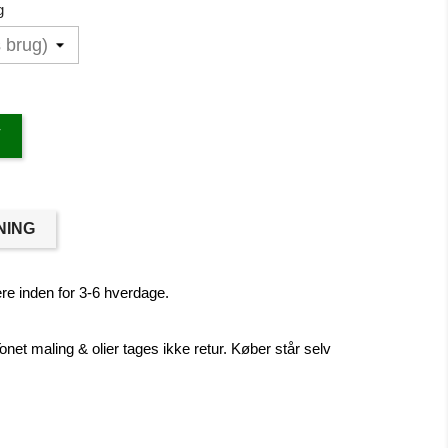
g
V
NING
re inden for 3-6 hverdage.
onet maling & olier tages ikke retur. Køber står selv