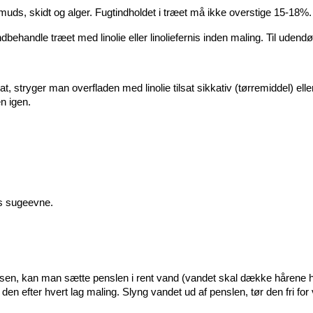
smuds, skidt og alger. Fugtindholdet i træet må ikke overstige 15-18%.
ehandle træet med linolie eller linoliefernis inden maling. Til udendørs
, stryger man overfladen med linolie tilsat sikkativ (tørremiddel) ell
n igen.
ts sugeevne.
sen, kan man sætte penslen i rent vand (vandet skal dække hårene hel
n efter hvert lag maling. Slyng vandet ud af penslen, tør den fri for v