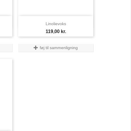

Vis her
Linolievoks
Pris
119,00 kr.
føj til sammenligning