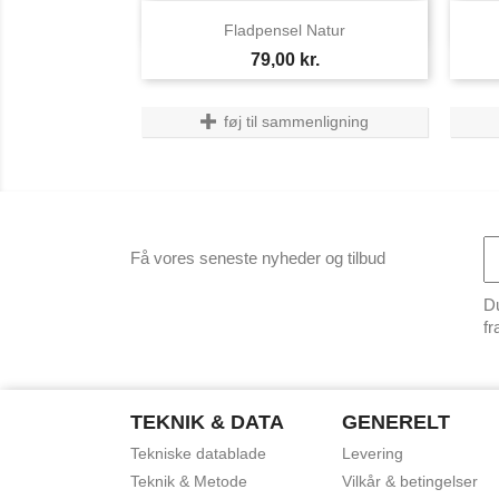

Vis her
Fladpensel Natur
Pris
79,00 kr.
føj til sammenligning
Få vores seneste nyheder og tilbud
Du
fr
TEKNIK & DATA
GENERELT
Tekniske datablade
Levering
Teknik & Metode
Vilkår & betingelser