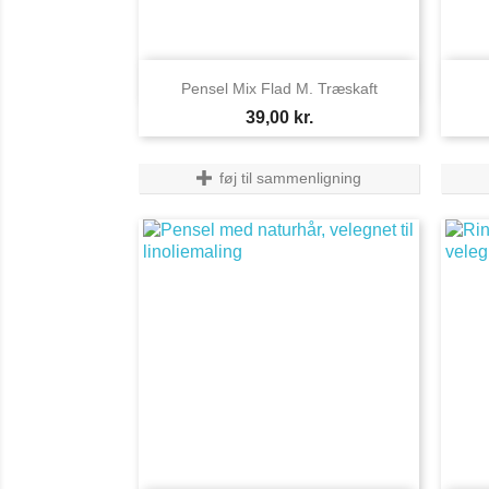

Vis her
Pensel Mix Flad M. Træskaft
Pris
39,00 kr.
føj til sammenligning