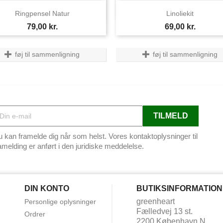


Vis her
Vis her
Ringpensel Natur
Linoliekit
Pris
Pris
79,00 kr.
69,00 kr.
føj til sammenligning
føj til sammenligning
 kan framelde dig når som helst. Vores kontaktoplysninger til
amelding er anført i den juridiske meddelelse.
DIN KONTO
BUTIKSINFORMATION
greenheart
Personlige oplysninger
Fælledvej 13 st.
Ordrer
2200 København N