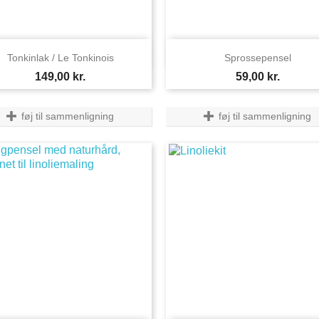


Vis her
Vis her
Tonkinlak / Le Tonkinois
Sprossepensel
Pris
Pris
149,00 kr.
59,00 kr.
føj til sammenligning
føj til sammenligning