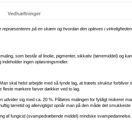
Vedhæftninger
e repræsenteres på en skæm og hvordan den opleves i virkeligheden. 
ling, som består af linolie, pigmenter, sikkativ (tørremiddel) og kan 
 indeholder ingen opløsningsmidler.
an skal helst arbejde med så tynde lag, at træets struktur forbliver 
e fleste mørkere farver dækker ved to lag.
en udvider sig med ca. 20 %. Påføres malingen for fyldigt risikerer ma
uftig tørretid og allervigtigst opnår man på den måde det smukkeste r
ætning af fungicid (svampedræbende middel) mindske svampedannelse.