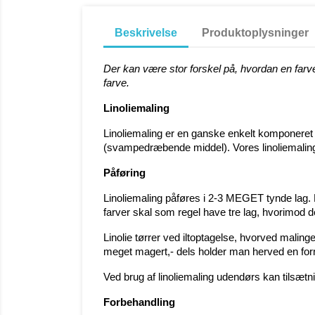
Beskrivelse
Produktoplysninger
Der kan være stor forskel på, hvordan en farv
farve.
Linoliemaling
Linoliemaling er en ganske enkelt komponeret ma
(svampedræbende middel). Vores linoliemaling
Påføring
Linoliemaling påføres i 2-3 MEGET tynde lag. M
farver skal som regel have tre lag, hvorimod d
Linolie tørrer ved iltoptagelse, hvorved maling
meget magert,- dels holder man herved en forn
Ved brug af linoliemaling udendørs kan tils
Forbehandling