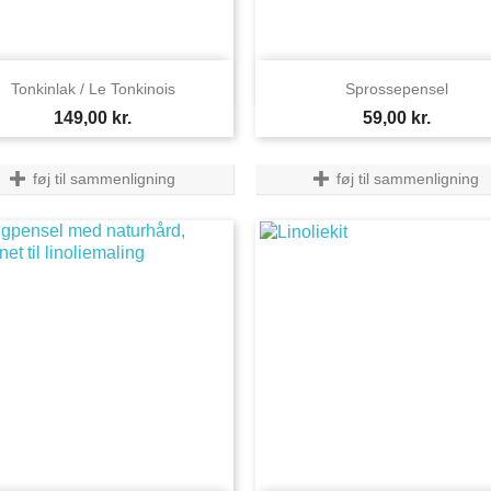


Vis her
Vis her
Tonkinlak / Le Tonkinois
Sprossepensel
Pris
Pris
149,00 kr.
59,00 kr.
føj til sammenligning
føj til sammenligning