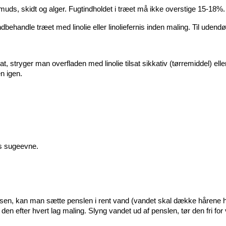
smuds, skidt og alger. Fugtindholdet i træet må ikke overstige 15-18%.
ehandle træet med linolie eller linoliefernis inden maling. Til udendørs
, stryger man overfladen med linolie tilsat sikkativ (tørremiddel) ell
n igen.
ts sugeevne.
sen, kan man sætte penslen i rent vand (vandet skal dække hårene hel
n efter hvert lag maling. Slyng vandet ud af penslen, tør den fri for v