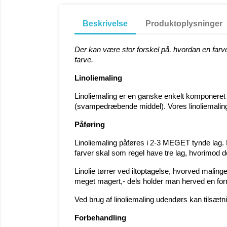
Beskrivelse
Produktoplysninger
Der kan være stor forskel på, hvordan en farv
farve.
Linoliemaling
Linoliemaling er en ganske enkelt komponeret ma
(svampedræbende middel). Vores linoliemaling
Påføring
Linoliemaling påføres i 2-3 MEGET tynde lag. M
farver skal som regel have tre lag, hvorimod d
Linolie tørrer ved iltoptagelse, hvorved maling
meget magert,- dels holder man herved en forn
Ved brug af linoliemaling udendørs kan tils
Forbehandling