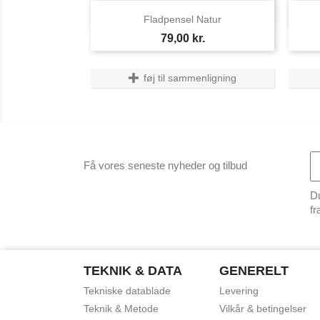

Vis her
Fladpensel Natur
Pris
79,00 kr.
føj til sammenligning
Få vores seneste nyheder og tilbud
Du
fr
TEKNIK & DATA
GENERELT
Tekniske datablade
Levering
Teknik & Metode
Vilkår & betingelser