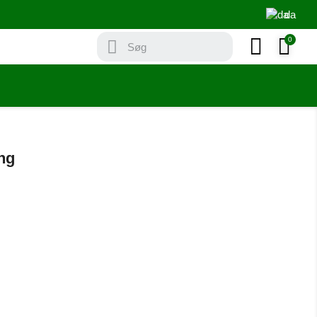
da
ing