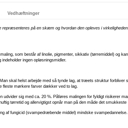
Vedhæftninger
e repræsenteres på en skæm og hvordan den opleves i virkeligheden. 
ling, som består af linolie, pigmenter, sikkativ (tørremiddel) og kan 
 indeholder ingen opløsningsmidler.
an skal helst arbejde med så tynde lag, at træets struktur forbliver 
e fleste mørkere farver dækker ved to lag.
en udvider sig med ca. 20 %. Påføres malingen for fyldigt risikerer ma
uftig tørretid og allervigtigst opnår man på den måde det smukkeste r
ætning af fungicid (svampedræbende middel) mindske svampedannelse.