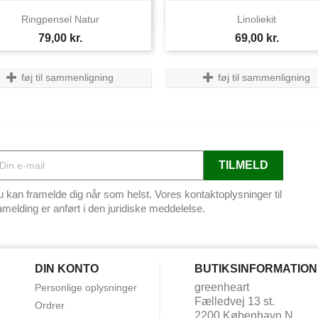


Vis her
Vis her
Ringpensel Natur
Linoliekit
Pris
Pris
79,00 kr.
69,00 kr.
føj til sammenligning
føj til sammenligning
 kan framelde dig når som helst. Vores kontaktoplysninger til
amelding er anført i den juridiske meddelelse.
DIN KONTO
BUTIKSINFORMATION
greenheart
Personlige oplysninger
Fælledvej 13 st.
Ordrer
2200 København N