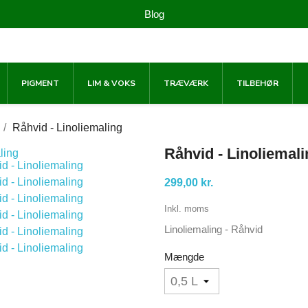
Blog
PIGMENT
LIM & VOKS
TRÆVÆRK
TILBEHØR
Råhvid - Linoliemaling
Råhvid - Linoliemal
299,00 kr.
Inkl. moms
Linoliemaling - Råhvid
Mængde