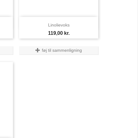

Vis her
Linolievoks
Pris
119,00 kr.
føj til sammenligning