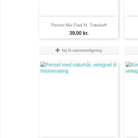

Vis her
Pensel Mix Flad M. Træskaft
Pris
39,00 kr.
føj til sammenligning