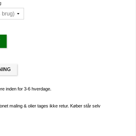
g
V
NING
re inden for 3-6 hverdage.
onet maling & olier tages ikke retur. Køber står selv