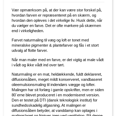
Vær opmærksom på, at der kan være stor forskel på,
hvordan farven er repræsenteret på en skærm, og
hvordan den opleves i det virkelige liv. Husk dette, når
du vælger en farve. Det er ofte mørkere på skærmen
end i virkeligheden.
Farvet naturmaling til væg og loft er tonet med
mineralske pigmenter & plantefarver og fås i et stort
udvalg af flotte farver.
Når man maler med en farve, er det vigtig at male vådt
i vådt og ikke vådt ind over tørt.
Naturmaling er en mat, heldækkende, fuldt deklareret,
diffusionsåben, meget mildt konserveret, vandbaseret
olieemulsionsmaling til indendørs vægge og lofter.
Malingen har sit forlæg i gamle opskrifter, men er siden
80´erne blevet produceret i en moderniseret version.
Den er testet på DTI (dansk teknologisk institut) for
sundhedsskadelig afgasning. At malingen er
diffusionsåben betyder, at vanddamp kan optages i
malingslaget og frigives igen ved ventilation. På denne