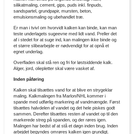
silikatmaling, cement, gips, puds inkl. finpuds,
sandspartel, grundpapir, mursten, beton,
emulsionsmaling og ubehandlet træ.
Er man i tvivl om hvorvidt kalken kan binde, kan man
teste underlagets sugeevne med lidt vand. Preller det
af i stedet for at suge ind, kan malingen ikke binde og
et større slibearbejde er nødvendigt for at opnå et
egnet underlag.
Overfladen skal stå ren og fri for løstsiddende kalk.
Alger, jord, oliepletter skal være vasket af.
Inden påføring
Kalken skal tilsættes vand for at blive en strygeklar
maling. Kalkmalingen fra Marlon/NHL kommer i
spande med udførlig markering af vandmængde. Først
tilsættes halvdelen af vandet og det hele piskes godt
sammen. Derefter tilsættes resten af vandet op til den
markerede streg på spanden, og der røres igen.
Malingen har bedst af at stå et døgn inden brug. Inden
arbejdet begyndes omrøres kalken igen grundigt.