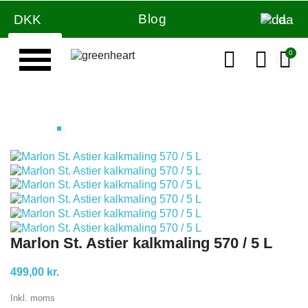
Blog
DKK
da
Væg & loft maling
Marlon St. Astier kalkmaling 570 / 5 L
499,00 kr.
Inkl. moms