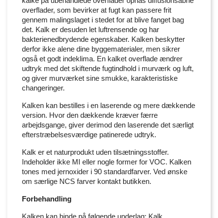
kalke på ubehandlede overflader opnås diffusionsåbne
overflader, som bevirker at fugt kan passere frit
gennem malingslaget i stedet for at blive fanget bag
det. Kalk er desuden let luftrensende og har
bakterienedbrydende egenskaber. Kalken beskytter
derfor ikke alene dine byggematerialer, men sikrer
også et godt indeklima. En kalket overflade ændrer
udtryk med det skiftende fugtindhold i murværk og luft,
og giver murværket sine smukke, karakteristiske
changeringer.
Kalken kan bestilles i en laserende og mere dækkende
version. Hvor den dækkende kræver færre
arbejdsgange, giver derimod den laserende det særligt
efterstræbelsesværdige patinerede udtryk.
Kalk er et naturprodukt uden tilsætningsstoffer.
Indeholder ikke MI eller nogle former for VOC. Kalken
tones med jernoxider i 90 standardfarver. Ved ønske
om særlige NCS farver kontakt butikken.
Forbehandling
Kalken kan binde på følgende underlag: Kalk,