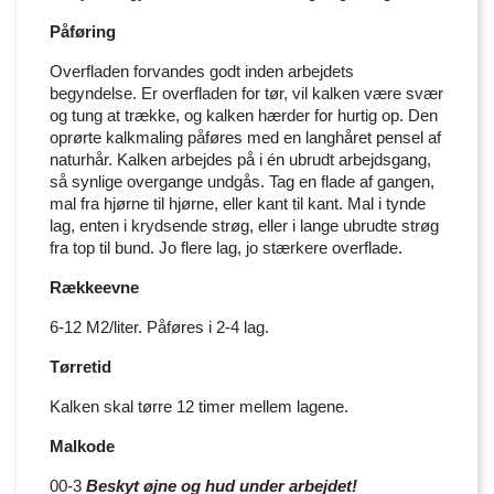
Påføring
Overfladen forvandes godt inden arbejdets
begyndelse. Er overfladen for tør, vil kalken være svær
og tung at trække, og kalken hærder for hurtig op. Den
oprørte kalkmaling påføres med en langhåret pensel af
naturhår. Kalken arbejdes på i én ubrudt arbejdsgang,
så synlige overgange undgås. Tag en flade af gangen,
mal fra hjørne til hjørne, eller kant til kant. Mal i tynde
lag, enten i krydsende strøg, eller i lange ubrudte strøg
fra top til bund. Jo flere lag, jo stærkere overflade.
Rækkeevne
6-12 M2/liter. Påføres i 2-4 lag.
Tørretid
Kalken skal tørre 12 timer mellem lagene.
Malkode
00-3
Beskyt øjne og hud under arbejdet!