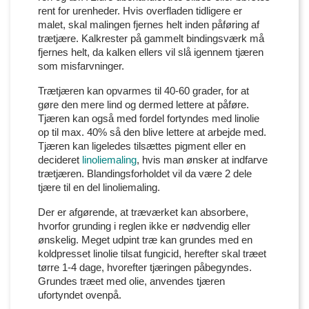
rent for urenheder. Hvis overfladen tidligere er
malet, skal malingen fjernes helt inden påføring af
trætjære. Kalkrester på gammelt bindingsværk må
fjernes helt, da kalken ellers vil slå igennem tjæren
som misfarvninger.
Trætjæren kan opvarmes til 40-60 grader, for at
gøre den mere lind og dermed lettere at påføre.
Tjæren kan også med fordel fortyndes med linolie
op til max. 40% så den blive lettere at arbejde med.
Tjæren kan ligeledes tilsættes pigment eller en
decideret
linoliemaling
, hvis man ønsker at indfarve
trætjæren. Blandingsforholdet vil da være 2 dele
tjære til en del linoliemaling.
Der er afgørende, at træværket kan absorbere,
hvorfor grunding i reglen ikke er nødvendig eller
ønskelig. Meget udpint træ kan grundes med en
koldpresset linolie tilsat fungicid, herefter skal træet
tørre 1-4 dage, hvorefter tjæringen påbegyndes.
Grundes træet med olie, anvendes tjæren
ufortyndet ovenpå.