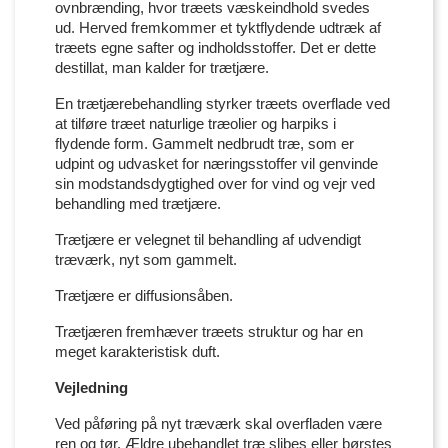
ovnbrænding, hvor træets væskeindhold svedes
ud. Herved fremkommer et tyktflydende udtræk af
træets egne safter og indholdsstoffer. Det er dette
destillat, man kalder for trætjære.
En trætjærebehandling styrker træets overflade ved
at tilføre træet naturlige træolier og harpiks i
flydende form. Gammelt nedbrudt træ, som er
udpint og udvasket for næringsstoffer vil genvinde
sin modstandsdygtighed over for vind og vejr ved
behandling med trætjære.
Trætjære er velegnet til behandling af udvendigt
træværk, nyt som gammelt.
Trætjære er diffusionsåben.
Trætjæren fremhæver træets struktur og har en
meget karakteristisk duft.
Vejledning
Ved påføring på nyt træværk skal overfladen være
ren og tør. Ældre ubehandlet træ slibes eller børstes