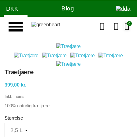
Blog
DKK
da
Væg & loft maling
Trætjære
399,00 kr.
Inkl. moms
100% naturlig trætjære
Størrelse