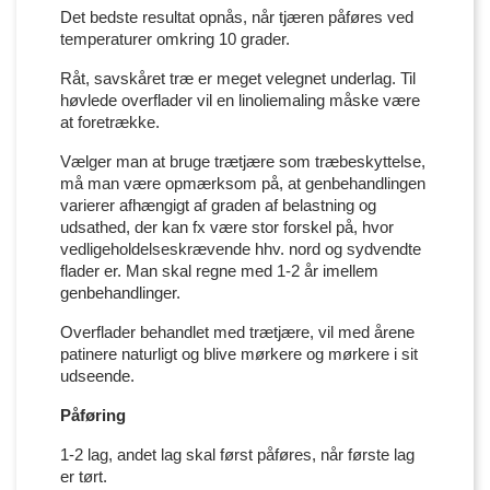
Det bedste resultat opnås, når tjæren påføres ved
temperaturer omkring 10 grader.
Råt, savskåret træ er meget velegnet underlag. Til
høvlede overflader vil en linoliemaling måske være
at foretrække.
Vælger man at bruge trætjære som træbeskyttelse,
må man være opmærksom på, at genbehandlingen
varierer afhængigt af graden af belastning og
udsathed, der kan fx være stor forskel på, hvor
vedligeholdelseskrævende hhv. nord og sydvendte
flader er. Man skal regne med 1-2 år imellem
genbehandlinger.
Overflader behandlet med trætjære, vil med årene
patinere naturligt og blive mørkere og mørkere i sit
udseende.
Påføring
1-2 lag, andet lag skal først påføres, når første lag
er tørt.