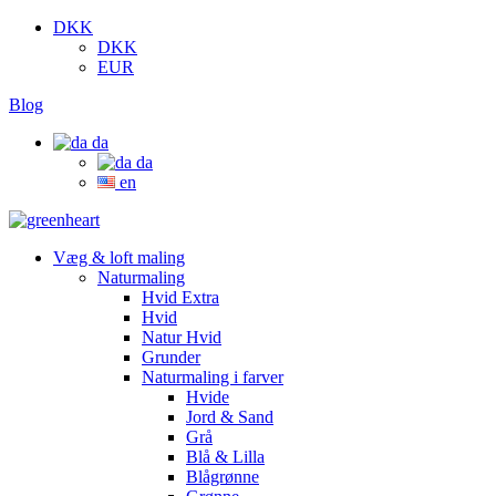
DKK
DKK
EUR
Blog
da
da
en
Væg & loft maling
Naturmaling
Hvid Extra
Hvid
Natur Hvid
Grunder
Naturmaling i farver
Hvide
Jord & Sand
Grå
Blå & Lilla
Blågrønne