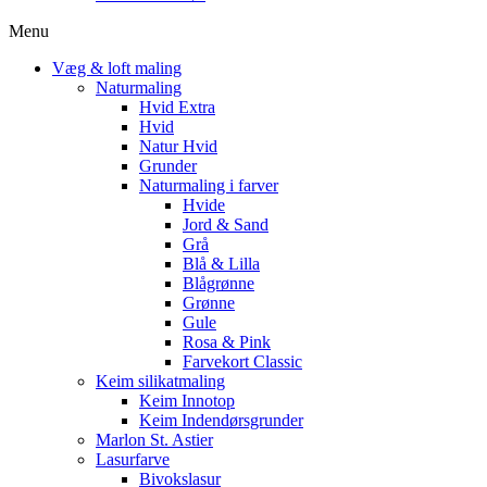
Menu
Væg & loft maling
Naturmaling
Hvid Extra
Hvid
Natur Hvid
Grunder
Naturmaling i farver
Hvide
Jord & Sand
Grå
Blå & Lilla
Blågrønne
Grønne
Gule
Rosa & Pink
Farvekort Classic
Keim silikatmaling
Keim Innotop
Keim Indendørsgrunder
Marlon St. Astier
Lasurfarve
Bivokslasur