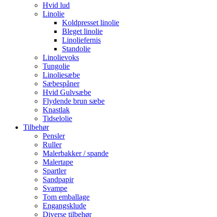
Hvid lud
Linolie
Koldpresset linolie
Bleget linolie
Linoliefernis
Standolie
Linolievoks
Tungolie
Linoliesæbe
Sæbespåner
Hvid Gulvsæbe
Flydende brun sæbe
Knastlak
Tidselolie
Tilbehør
Pensler
Ruller
Malerbakker / spande
Malertape
Spartler
Sandpapir
Svampe
Tom emballage
Engangsklude
Diverse tilbehør