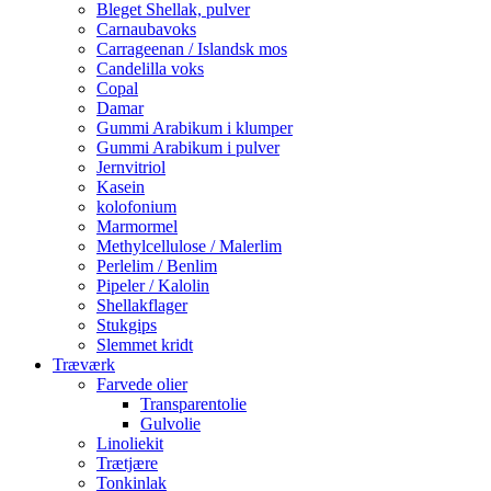
Bleget Shellak, pulver
Carnaubavoks
Carrageenan / Islandsk mos
Candelilla voks
Copal
Damar
Gummi Arabikum i klumper
Gummi Arabikum i pulver
Jernvitriol
Kasein
kolofonium
Marmormel
Methylcellulose / Malerlim
Perlelim / Benlim
Pipeler / Kalolin
Shellakflager
Stukgips
Slemmet kridt
Træværk
Farvede olier
Transparentolie
Gulvolie
Linoliekit
Trætjære
Tonkinlak