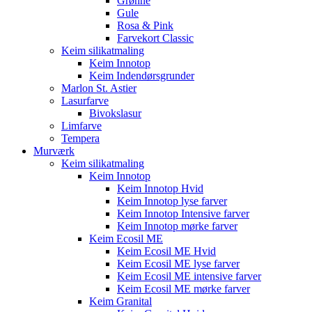
Grønne
Gule
Rosa & Pink
Farvekort Classic
Keim silikatmaling
Keim Innotop
Keim Indendørsgrunder
Marlon St. Astier
Lasurfarve
Bivokslasur
Limfarve
Tempera
Murværk
Keim silikatmaling
Keim Innotop
Keim Innotop Hvid
Keim Innotop lyse farver
Keim Innotop Intensive farver
Keim Innotop mørke farver
Keim Ecosil ME
Keim Ecosil ME Hvid
Keim Ecosil ME lyse farver
Keim Ecosil ME intensive farver
Keim Ecosil ME mørke farver
Keim Granital