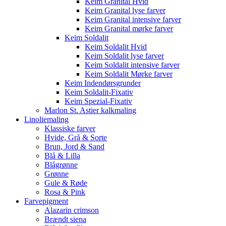
Keim Granital Hvid
Keim Granital lyse farver
Keim Granital intensive farver
Keim Granital mørke farver
Keim Soldalit
Keim Soldalit Hvid
Keim Soldalit lyse farver
Keim Soldalit intensive farver
Keim Soldalit Mørke farver
Keim Indendørsgrunder
Keim Soldalit-Fixativ
Keim Spezial-Fixativ
Marlon St. Astier kalkmaling
Linoliemaling
Klassiske farver
Hvide, Grå & Sorte
Brun, Jord & Sand
Blå & Lilla
Blågrønne
Grønne
Gule & Røde
Rosa & Pink
Farvepigment
Alazarin crimson
Brændt siena