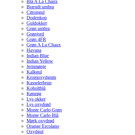
Blå A La Chaux
Brændt umbra
Citrongul
Dodenkop
Guldokker
Grøn umbra
Grønjord
Grøn 4FR
Grøn A La Chaux
Havana
Indian Blue
Indian Yellow
Jernmønje
Kalkgul
Kromoxydgrøn
Kasselerbrun
Koboltblå
Kønrøg
Lys okker
Lys oxydrød
Monte Carlo Grøn
Monte Carlo Blå
Mørk oxydrød
Orange Ercolano
Oxydgul