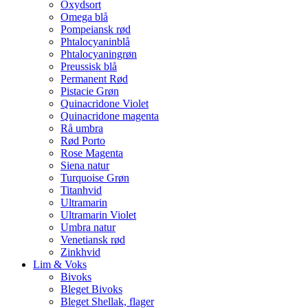
Oxydsort
Omega blå
Pompeiansk rød
Phtalocyaninblå
Phtalocyaningrøn
Preussisk blå
Permanent Rød
Pistacie Grøn
Quinacridone Violet
Quinacridone magenta
Rå umbra
Rød Porto
Rose Magenta
Siena natur
Turquoise Grøn
Titanhvid
Ultramarin
Ultramarin Violet
Umbra natur
Venetiansk rød
Zinkhvid
Lim & Voks
Bivoks
Bleget Bivoks
Bleget Shellak, flager