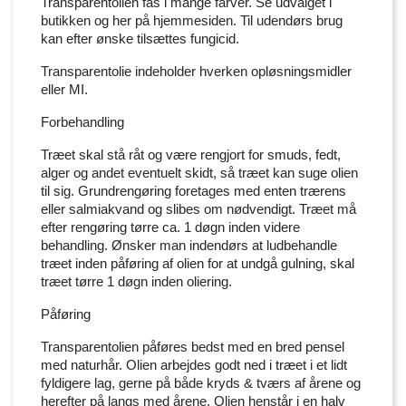
Transparentolien fås i mange farver. Se udvalget i
butikken og her på hjemmesiden. Til udendørs brug
kan efter ønske tilsættes fungicid.
Transparentolie indeholder hverken opløsningsmidler
eller MI.
Forbehandling
Træet skal stå råt og være rengjort for smuds, fedt,
alger og andet eventuelt skidt, så træet kan suge olien
til sig. Grundrengøring foretages med enten trærens
eller salmiakvand og slibes om nødvendigt. Træet må
efter rengøring tørre ca. 1 døgn inden videre
behandling. Ønsker man indendørs at ludbehandle
træet inden påføring af olien for at undgå gulning, skal
træet tørre 1 døgn inden oliering.
Påføring
Transparentolien påføres bedst med en bred pensel
med naturhår. Olien arbejdes godt ned i træet i et lidt
fyldigere lag, gerne på både kryds & tværs af årene og
herefter på langs med årene. Olien henstår i en halv