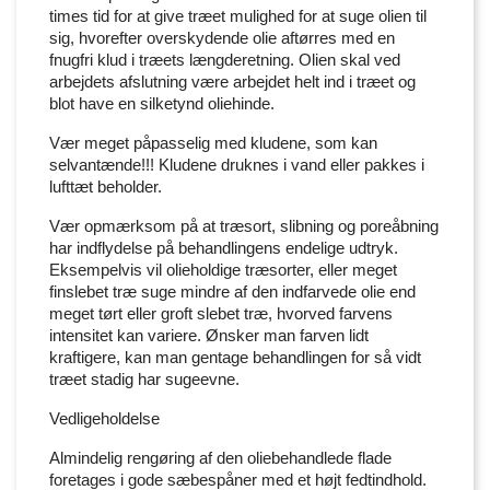
times tid for at give træet mulighed for at suge olien til
sig, hvorefter overskydende olie aftørres med en
fnugfri klud i træets længderetning. Olien skal ved
arbejdets afslutning være arbejdet helt ind i træet og
blot have en silketynd oliehinde.
Vær meget påpasselig med kludene, som kan
selvantænde!!! Kludene druknes i vand eller pakkes i
lufttæt beholder.
Vær opmærksom på at træsort, slibning og poreåbning
har indflydelse på behandlingens endelige udtryk.
Eksempelvis vil olieholdige træsorter, eller meget
finslebet træ suge mindre af den indfarvede olie end
meget tørt eller groft slebet træ, hvorved farvens
intensitet kan variere. Ønsker man farven lidt
kraftigere, kan man gentage behandlingen for så vidt
træet stadig har sugeevne.
Vedligeholdelse
Almindelig rengøring af den oliebehandlede flade
foretages i gode sæbespåner med et højt fedtindhold.