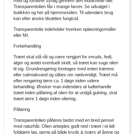
med og forbliver synlig gennem den indfarvede olie.
Transparentolien fås i mange farver. Se udvalget i
butikken og her på hjemmesiden. Til udendørs brug
kan efter ønske tilsættes fungicid.
Transparentolie indeholder hverken opløsningsmidler
eller MI.
Forbehandling
Træet skal stå råt og være rengjort for smuds, fedt,
alger og andet eventuelt skidt, så træet kan suge olien
til sig. Grundrengøring foretages med enten trærens
eller salmiakvand og slibes om nødvendigt. Træet må
efter rengøring tørre ca. 1 døgn inden videre
behandling. Ønsker man indendørs at ludbehandle
træet inden påføring af olien for at undgå gulning, skal
træet tørre 1 døgn inden oliering.
Påføring
Transparentolien påføres bedst med en bred pensel
med naturhår. Olien arbejdes godt ned i træet i et lidt
fyldigere lag, gerne på både kryds & tværs af årene og