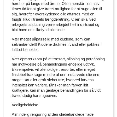
herefter på langs med årene. Olien henstår i en halv
times tid for at give træet mulighed for at suge olien til
sig, hvorefter overskydende olie aftørres med en
fnugfri klud i træets længderetning. Olien skal ved
arbejdets afslutning være arbejdet helt ind i træet og
blot have en silketynd oliehinde.
Vær meget påpasselig med kludene, som kan
selvantænde!!! Kludene druknes i vand eller pakkes i
lufttæt beholder.
Vær opmærksom på at træsort, slibning og poreåbning
har indflydelse på behandlingens endelige udtryk.
Eksempelvis vil olieholdige træsorter, eller meget
finslebet træ suge mindre af den indfarvede olie end
meget tørt eller groft slebet træ, hvorved farvens
intensitet kan variere. Ønsker man farven lidt
kraftigere, kan man gentage behandlingen for så vidt
træet stadig har sugeevne.
Vedligeholdelse
Almindelig rengøring af den oliebehandlede flade