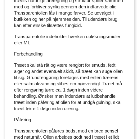
træets naturlige åretegning og struktur spiller sammen
med og forbliver synlig gennem den indfarvede olie.
Transparentolien fås i mange farver. Se udvalget i
butikken og her på hjemmesiden. Til udendørs brug
kan efter ønske tilsættes fungicid.
Transparentolie indeholder hverken opløsningsmidler
eller MI.
Forbehandling
Træet skal stå råt og være rengjort for smuds, fedt,
alger og andet eventuelt skidt, så træet kan suge olien
til sig. Grundrengøring foretages med enten trærens
eller salmiakvand og slibes om nødvendigt. Træet må
efter rengøring tørre ca. 1 døgn inden videre
behandling. Ønsker man indendørs at ludbehandle
træet inden påføring af olien for at undgå gulning, skal
træet tørre 1 døgn inden oliering.
Påføring
Transparentolien påføres bedst med en bred pensel
med naturhår. Olien arbejdes godt ned i træet i et lidt