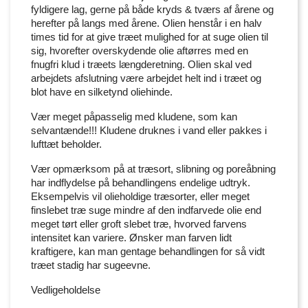
fyldigere lag, gerne på både kryds & tværs af årene og
herefter på langs med årene. Olien henstår i en halv
times tid for at give træet mulighed for at suge olien til
sig, hvorefter overskydende olie aftørres med en
fnugfri klud i træets længderetning. Olien skal ved
arbejdets afslutning være arbejdet helt ind i træet og
blot have en silketynd oliehinde.
Vær meget påpasselig med kludene, som kan
selvantænde!!! Kludene druknes i vand eller pakkes i
lufttæt beholder.
Vær opmærksom på at træsort, slibning og poreåbning
har indflydelse på behandlingens endelige udtryk.
Eksempelvis vil olieholdige træsorter, eller meget
finslebet træ suge mindre af den indfarvede olie end
meget tørt eller groft slebet træ, hvorved farvens
intensitet kan variere. Ønsker man farven lidt
kraftigere, kan man gentage behandlingen for så vidt
træet stadig har sugeevne.
Vedligeholdelse